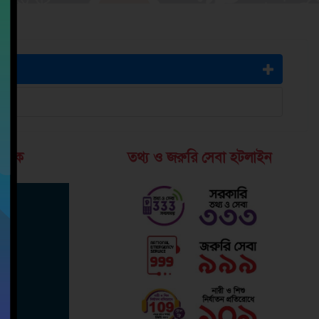
 লিংক
তথ্য ও জরুরি সেবা হটলাইন