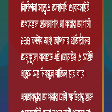
রুত্বপূর্ণ লিংক সমূহ
সকল শিক্ষাবোর্ডের
try of Education
BISE, Dhaka
try of PME
BISE, Barisal
E
BISE, Chattogram
torate of Madrasha
BISE, Cumilla
tion
BISE, Dinajpur
torate of Primary Education
BISE, Mymensingh
B
BISE, Jashore