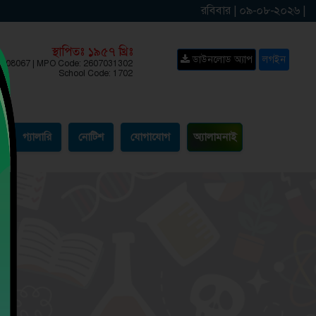
রবিবার | ০৯-০৮-২০২৬ |
স্থাপিতঃ ১৯৫৭ খ্রিঃ
ডাউনলোড অ্যাপ
লগইন
: 108067 | MPO Code: 2607031302
School Code: 1702
গ্যালারি
নোটিশ
যোগাযোগ
অ্যালামনাই