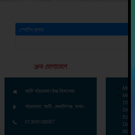
স্পোর্টস ক্লাব
দ্রুত যোগাযোগ
গু
Minis
আটি পাঁচদোনা উচ্চ বিদ্যালয়
Minis
DSH
পাঁচদোনা, আটি, কেরানিগঞ্জ, ঢাকা।
Direc
Educa
01309108067
Direc
NCT