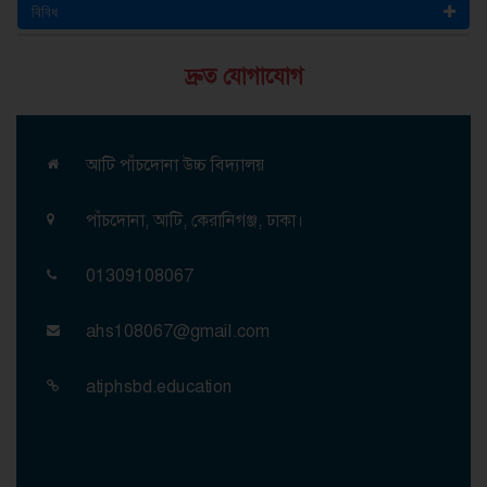
বিবিধ
দ্রুত যোগাযোগ
আটি পাঁচদোনা উচ্চ বিদ্যালয়
পাঁচদোনা, আটি, কেরানিগঞ্জ, ঢাকা।
01309108067
ahs108067@gmail.com
atiphsbd.education