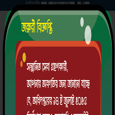
জাতীয় সঙ্গীত
শনিবার | ০৮-০৮-২০২৬ |
আটি পাঁচদোনা উচ্চ বিদ্যালয়
পাঁচদোনা, আটি, কেরানিগঞ্জ, ঢাকা।
স্থাপিতঃ ১৯৫৭ খ্রিঃ
EIIN: 108067 | MPO Code: 2607031302
School Code: 1702
অ্যালামনাই
ডাউনলোড অ্যাপ
লগইন