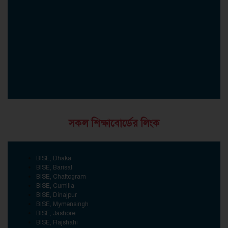
সকল শিক্ষাবোর্ডের লিংক
BISE, Dhaka
BISE, Barisal
BISE, Chattogram
BISE, Cumilla
BISE, Dinajpur
BISE, Mymensingh
BISE, Jashore
BISE, Rajshahi