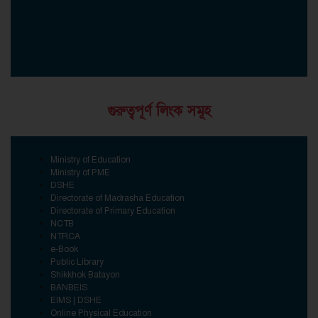
গুরুত্বপূর্ণ লিংক সমূহ
Ministry of Education
Ministry of PME
DSHE
Directorate of Madrasha Education
Directorate of Primary Education
NCTB
NTRCA
e-Book
Public Library
Shikkhok Batayon
BANBEIS
EIMS | DSHE
Online Physical Education