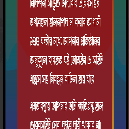
গ্যালারি
বই বিতরণ উৎসব
আন্তর্জাতিক মাতৃভাষা দিবস
জাতীয় শিশু দিবস
মহান স্বাধীনতা দিবস