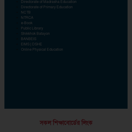
Directorate of Madrasha Education
Directorate of Primary Education
NCTB
NTRCA
e-Book
Public Library
Shikkhok Batayon
BANBEIS
EIMS | DSHE
Online Physical Education
সকল শিক্ষাবোর্ডের লিংক