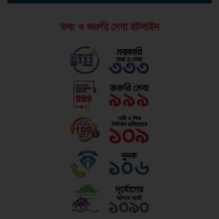
তথ্য ও জরুরি সেবা হটলাইন