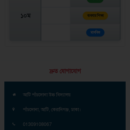
১০ম
ব্যবসায় শিক্ষা
মানবিক
দ্রুত যোগাযোগ
আটি পাঁচদোনা উচ্চ বিদ্যালয়
পাঁচদোনা, আটি, কেরানিগঞ্জ, ঢাকা।
01309108067