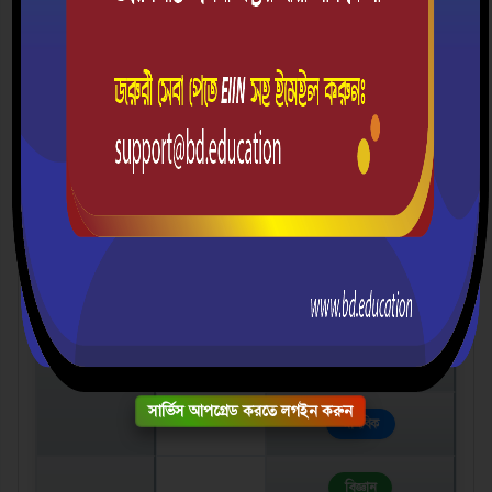
শ্রেণি
সেকশন
গ্রুপ
৬ষ্ঠ
৭ম
৮ম
বিজ্ঞান
৯ম
ব্যবসায় শিক্ষা
সার্ভিস আপগ্রেড করতে লগইন করুন
মানবিক
বিজ্ঞান