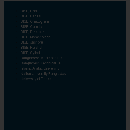
BISE, Dhaka
BISE, Barisal
BISE, Chattogram
BISE, Cumilla
BISE, Dinajpur
BISE, Mymensingh
BISE, Jashore
BISE, Rajshahi
BISE, Sylhet
Bangladesh Madrasah EB
Bangladesh Technical EB
Islamic Arabic University
Nation University Bangladesh
University of Dhaka