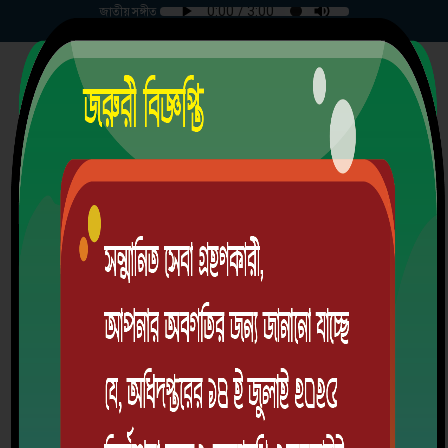
জাতীয় সঙ্গীত
শুক্রবার | ০৭-০৮-২০২৬ |
আটি পাঁচদোনা উচ্চ বিদ্যালয়
পাঁচদোনা, আটি, কেরানিগঞ্জ, ঢাকা।
স্থাপিতঃ ১৯৫৭ খ্রিঃ
EIIN: 108067 | MPO Code: 2607031302
School Code: 1702
অ্যালামনাই
ডাউনলোড অ্যাপ
লগইন